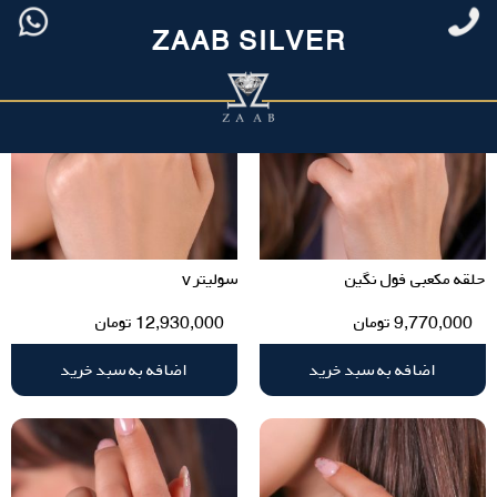
ZAAB SILVER
حلقه مکعبی فول نگین
سولیتر v
9,770,000
تومان
12,930,000
تومان
اضافه به سبد خرید
اضافه به سبد خرید