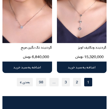
گردنبند ونکلیف اویز
گردنبند تک نگین مربع
15,320,000
تومان
6,840,000
تومان
اضافه به سبد خرید
اضافه به سبد خرید
1
2
3
…
98
بعدی »