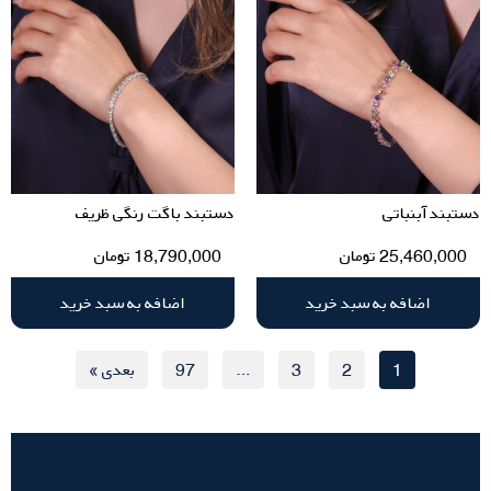
دستبند آبنباتی
دستبند باگت رنگی ظریف
25,460,000
تومان
18,790,000
تومان
اضافه به سبد خرید
اضافه به سبد خرید
1
2
3
…
97
بعدی »