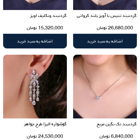
گردنبند تنیس با آویز بلند کرواتی
گردنبند ونکلیف اویز
26,680,000
تومان
15,320,000
تومان
اضافه به سبد خرید
اضافه به سبد خرید
گردنبند تک نگین مربع
گوشواره الیزا طرح جواهر
6,840,000
تومان
24,530,000
تومان