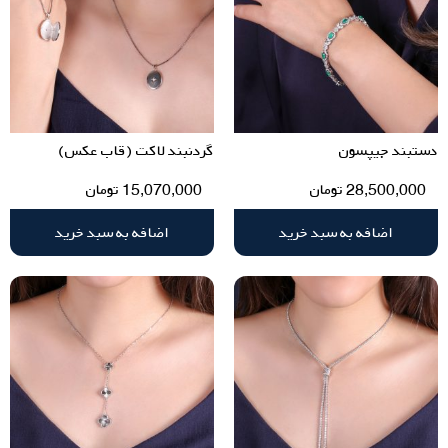
دستبند جیپسون
گردنبند لاکت (قاب عکس)
28,500,000
تومان
15,070,000
تومان
اضافه به سبد خرید
اضافه به سبد خرید