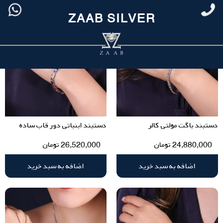
ZAAB SILVER
دستبند باگت مولتی کالر
دستبند ابنباتی دور قاب ساده
24,880,000
تومان
26,520,000
تومان
اضافه به سبد خرید
اضافه به سبد خرید