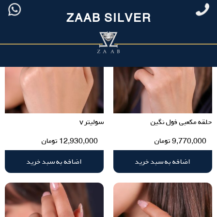
ZAAB SILVER
حلقه مکعبی فول نگین
سولیتر v
9,770,000
تومان
12,930,000
تومان
اضافه به سبد خرید
اضافه به سبد خرید