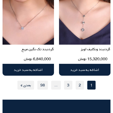
گردنبند ونکلیف اویز
گردنبند تک نگین مربع
15,320,000
تومان
6,840,000
تومان
اضافه به سبد خرید
اضافه به سبد خرید
1
2
3
…
98
بعدی »