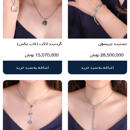
دستبند جیپسون
گردنبند لاکت (قاب عکس)
28,500,000
تومان
15,070,000
تومان
اضافه به سبد خرید
اضافه به سبد خرید