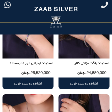
ZAAB SILVER
دستبند باگت مولتی کالر
دستبند ابنباتی دور قاب ساده
24,880,000
تومان
26,520,000
تومان
اضافه به سبد خرید
اضافه به سبد خرید