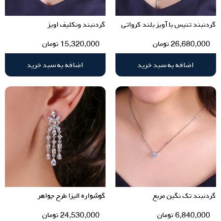
گردنبند تنیس با آویز بلند کرواتی
گردنبند ونکلیف اویز
26,680,000
تومان
15,320,000
تومان
اضافه به سبد خرید
اضافه به سبد خرید
گردنبند تک نگین مربع
گوشواره الیزا طرح جواهر
6,840,000
تومان
24,530,000
تومان