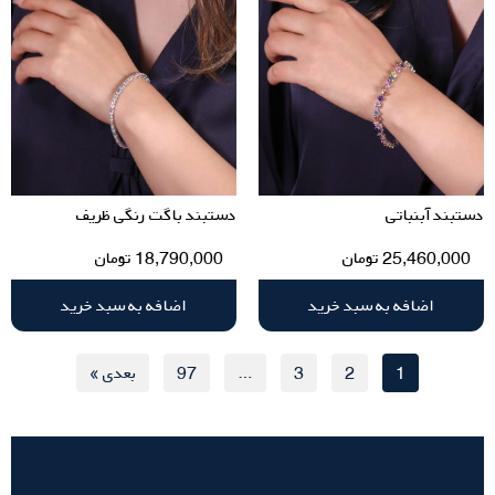
دستبند آبنباتی
دستبند باگت رنگی ظریف
25,460,000
تومان
18,790,000
تومان
اضافه به سبد خرید
اضافه به سبد خرید
1
2
3
…
97
بعدی »