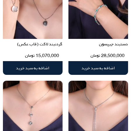
دستبند جیپسون
گردنبند لاکت (قاب عکس)
28,500,000
تومان
15,070,000
تومان
اضافه به سبد خرید
اضافه به سبد خرید