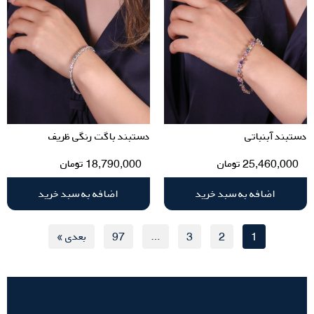
دستبند آبنباتی
دستبند باگت رنگی ظریف
25,460,000
تومان
18,790,000
تومان
اضافه به سبد خرید
اضافه به سبد خرید
1
2
3
…
97
بعدی »