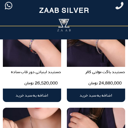
ZAAB SILVER
دستبند باگت مولتی کالر
دستبند ابنباتی دور قاب ساده
24,880,000
تومان
26,520,000
تومان
اضافه به سبد خرید
اضافه به سبد خرید