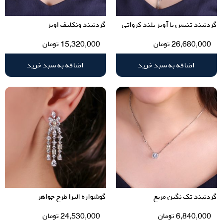
گردنبند تنیس با آویز بلند کرواتی
گردنبند ونکلیف اویز
26,680,000
تومان
15,320,000
تومان
اضافه به سبد خرید
اضافه به سبد خرید
گردنبند تک نگین مربع
گوشواره الیزا طرح جواهر
6,840,000
تومان
24,530,000
تومان