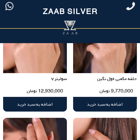
ZAAB SILVER
حلقه مکعبی فول نگین
سولیتر v
9,770,000
تومان
12,930,000
تومان
اضافه به سبد خرید
اضافه به سبد خرید