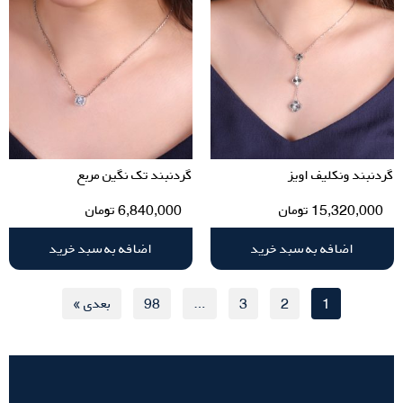
گردنبند ونکلیف اویز
گردنبند تک نگین مربع
15,320,000
تومان
6,840,000
تومان
اضافه به سبد خرید
اضافه به سبد خرید
1
2
3
…
98
بعدی »