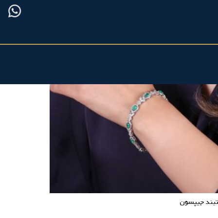
بند جیپسون