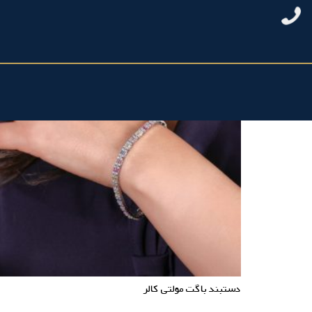
دستبند باگت مولتی کالر