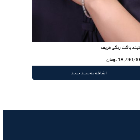
بند باگت رنگی ظریف
18,790,0
تومان
اضافه به سبد خرید