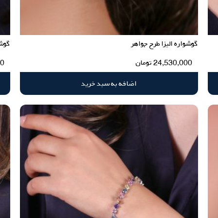
گوشواره الیزا طرح جواهر
گوشو
24,530,000
تومان
00
اضافه به سبد خرید