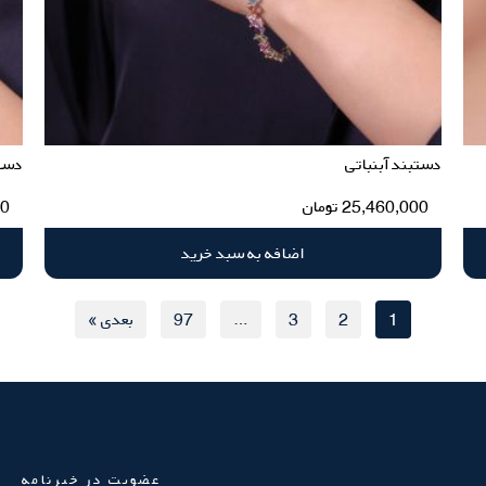
دستبند آبنباتی
دست
25,460,000
تومان
00
اضافه به سبد خرید
1
2
3
…
97
بعدی »
عضویت در خبرنامه