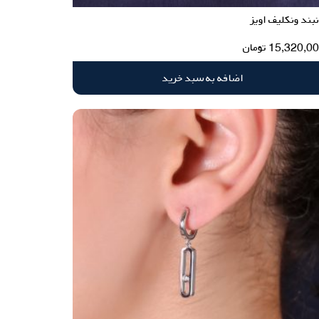
بند ونکلیف اویز
15,320,0
تومان
اضافه به سبد خرید