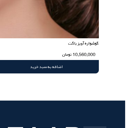
گوشواره آویز باگت
10,560,000
تومان
اضافه به سبد خرید