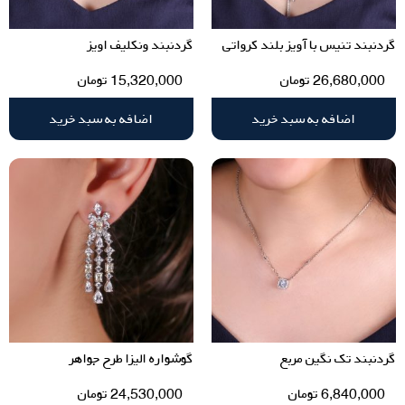
گردنبند تنیس با آویز بلند کرواتی
گردنبند ونکلیف اویز
26,680,000
تومان
15,320,000
تومان
اضافه به سبد خرید
اضافه به سبد خرید
گردنبند تک نگین مربع
گوشواره الیزا طرح جواهر
6,840,000
تومان
24,530,000
تومان