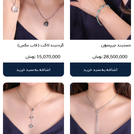
دستبند جیپسون
گردنبند لاکت (قاب عکس)
28,500,000
تومان
15,070,000
تومان
اضافه به سبد خرید
اضافه به سبد خرید