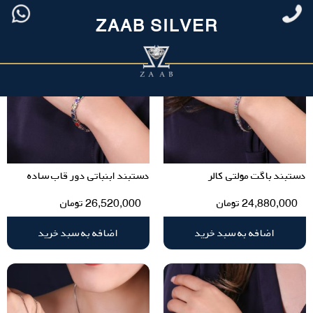
ZAAB SILVER
دستبند باگت مولتی کالر
دستبند ابنباتی دور قاب ساده
24,880,000
تومان
26,520,000
تومان
اضافه به سبد خرید
اضافه به سبد خرید