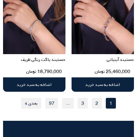
دستبند آبنباتی
دستبند باگت رنگی ظریف
25,460,000
تومان
18,790,000
تومان
اضافه به سبد خرید
اضافه به سبد خرید
1
2
3
…
97
بعدی »