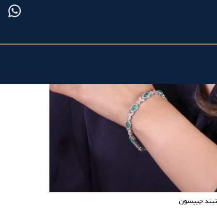
بند جیپسون