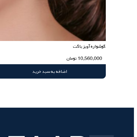
گوشواره آویز باگت
10,560,000
تومان
اضافه به سبد خرید