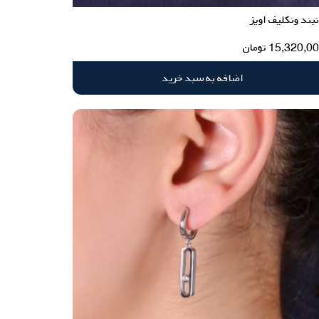
بند ونکلیف اویز
15,320,0
تومان
اضافه به سبد خرید