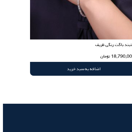
بند باگت رنگی ظریف
18,790,0
تومان
اضافه به سبد خرید