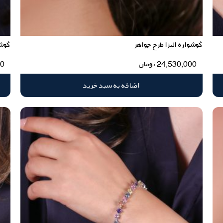
گوشواره الیزا طرح جواهر
گوشو
24,530,000
تومان
00
اضافه به سبد خرید