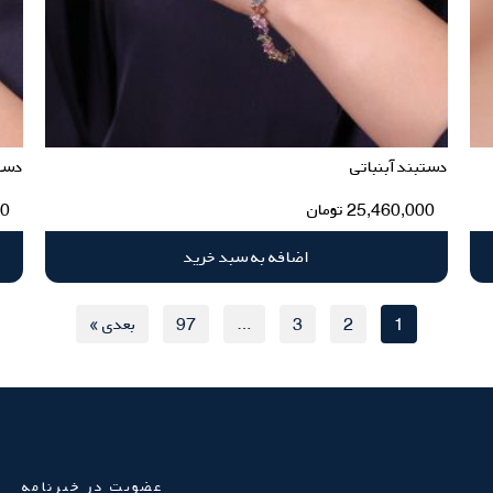
دستبند آبنباتی
دست
25,460,000
تومان
00
اضافه به سبد خرید
1
2
3
…
97
بعدی »
عضویت در خبرنامه