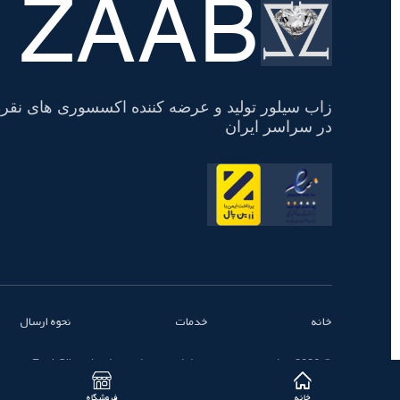
ZAAB
تسویه
حساب
زاب سیلور تولید و عرضه کننده اکسسوری های نقره
در سراسر ایران
خانه
خدمات
نحوه ارسال
© 2026 تمامی حقوق محفوظ است - زاب سیلور | ZaabSilver
خانه
فروشگاه