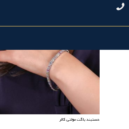
دستبند باگت مولتی کالر