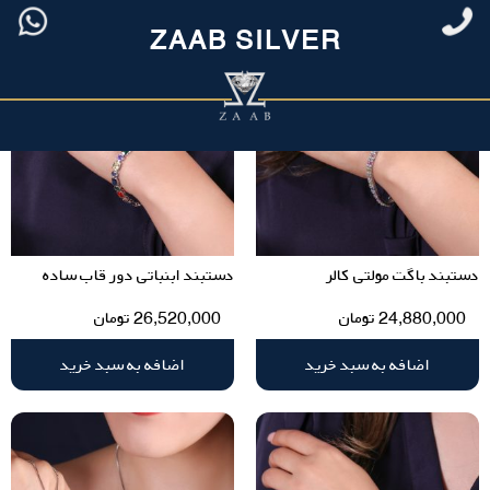
ZAAB SILVER
دستبند باگت مولتی کالر
دستبند ابنباتی دور قاب ساده
24,880,000
تومان
26,520,000
تومان
اضافه به سبد خرید
اضافه به سبد خرید