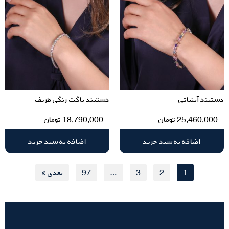
دستبند آبنباتی
دستبند باگت رنگی ظریف
25,460,000
تومان
18,790,000
تومان
اضافه به سبد خرید
اضافه به سبد خرید
1
2
3
…
97
بعدی »