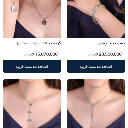
دستبند جیپسون
گردنبند لاکت (قاب عکس)
28,500,000
تومان
15,070,000
تومان
اضافه به سبد خرید
اضافه به سبد خرید