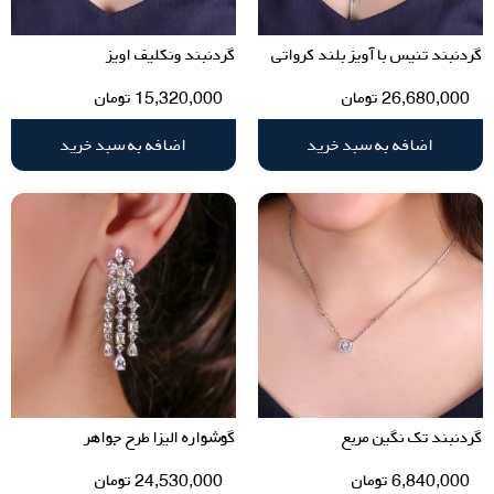
گردنبند تنیس با آویز بلند کرواتی
گردنبند ونکلیف اویز
26,680,000
تومان
15,320,000
تومان
اضافه به سبد خرید
اضافه به سبد خرید
گردنبند تک نگین مربع
گوشواره الیزا طرح جواهر
6,840,000
تومان
24,530,000
تومان