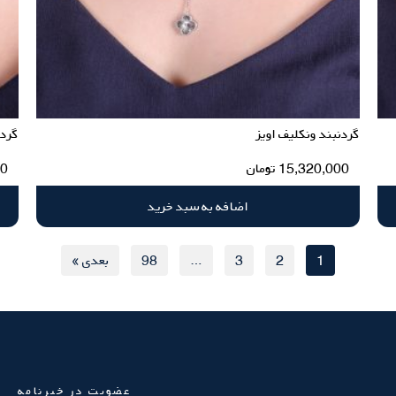
گردنبند ونکلیف اویز
گردن
15,320,000
تومان
00
اضافه به سبد خرید
1
2
3
…
98
بعدی »
عضویت در خبرنامه