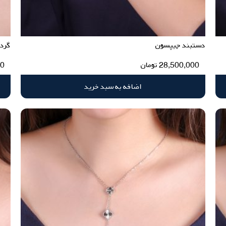
دستبند جیپسون
گرد
28,500,000
تومان
00
اضافه به سبد خرید