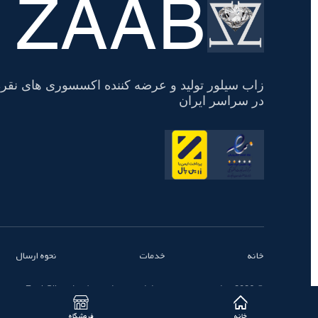
ZAAB
تسویه
حساب
زاب سیلور تولید و عرضه کننده اکسسوری های نقره
در سراسر ایران
خانه
خدمات
نحوه ارسال
© 2026 تمامی حقوق محفوظ است - زاب سیلور | ZaabSilver
خانه
فروشگاه