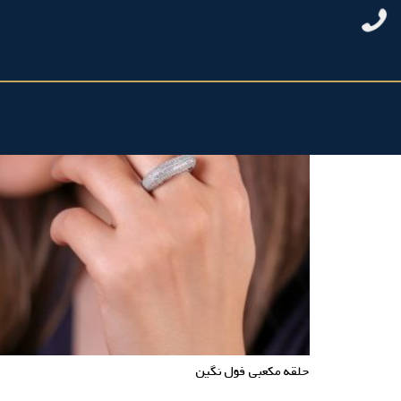
حلقه مکعبی فول نگین