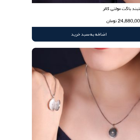
ند باگت مولتی کالر
24,880,0
تومان
اضافه به سبد خرید