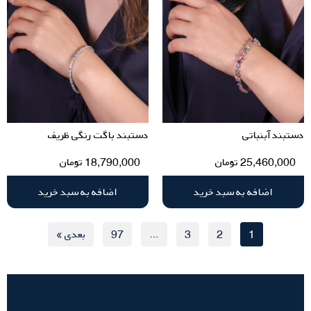
دستبند آبنباتی
دستبند باگت رنگی ظریف
25,460,000
تومان
18,790,000
تومان
اضافه به سبد خرید
اضافه به سبد خرید
1
2
3
…
97
بعدی »