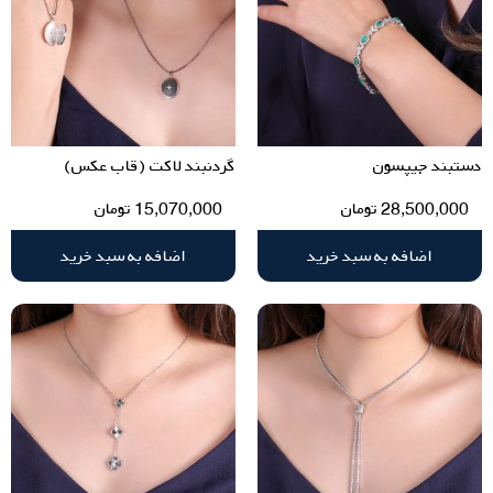
دستبند جیپسون
گردنبند لاکت (قاب عکس)
28,500,000
تومان
15,070,000
تومان
اضافه به سبد خرید
اضافه به سبد خرید