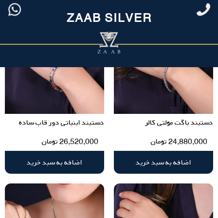
ZAAB SILVER
دستبند باگت مولتی کالر
دستبند ابنباتی دور قاب ساده
24,880,000
تومان
26,520,000
تومان
اضافه به سبد خرید
اضافه به سبد خرید