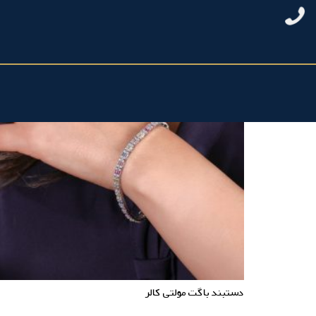
دستبند باگت مولتی کالر