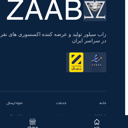
ZAAB
تسویه
حساب
زاب سیلور تولید و عرضه کننده اکسسوری های نقره
در سراسر ایران
خانه
خدمات
نحوه ارسال
© 2026 تمامی حقوق محفوظ است - زاب سیلور | ZaabSilver
خانه
فروشگاه