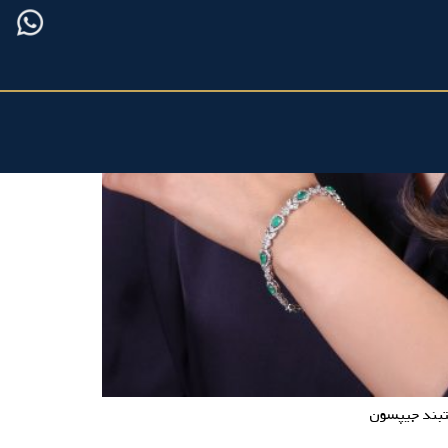
بند جیپسون