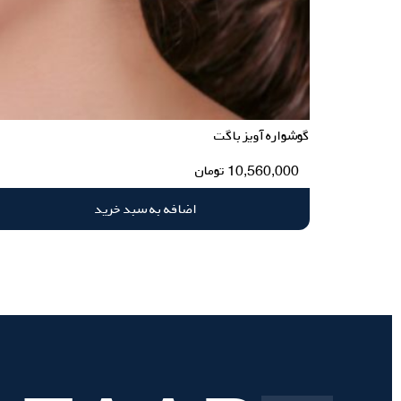
گوشواره آویز باگت
10,560,000
تومان
اضافه به سبد خرید