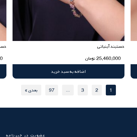
دستبند آبنباتی
دست
25,460,000
تومان
00
اضافه به سبد خرید
1
2
3
…
97
بعدی »
عضویت در خبرنامه