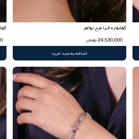
گوشواره الیزا طرح جواهر
گوشو
24,530,000
تومان
00
اضافه به سبد خرید