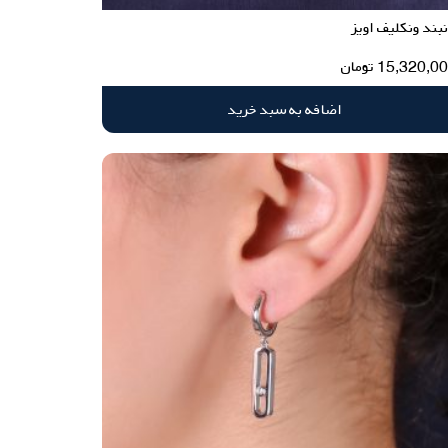
بند ونکلیف اویز
15,320,0
تومان
اضافه به سبد خرید