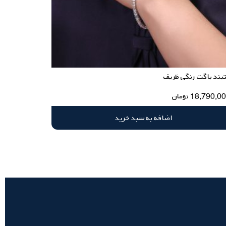
بند باگت رنگی ظریف
18,790,0
تومان
اضافه به سبد خرید