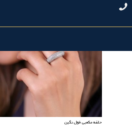
حلقه مکعبی فول نگین