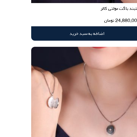
ند باگت مولتی کالر
24,880,0
تومان
اضافه به سبد خرید