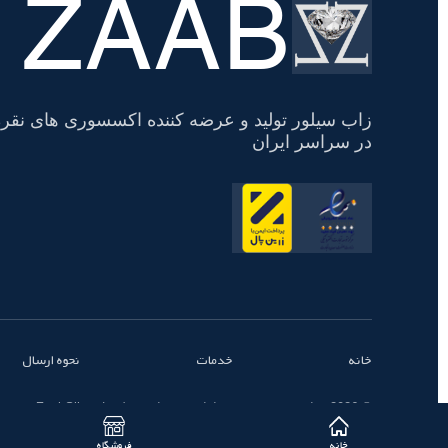
ZAAB
تسویه
حساب
زاب سیلور تولید و عرضه کننده اکسسوری های نقره
در سراسر ایران
خانه
خدمات
نحوه ارسال
© 2026 تمامی حقوق محفوظ است - زاب سیلور | ZaabSilver
خانه
فروشگاه