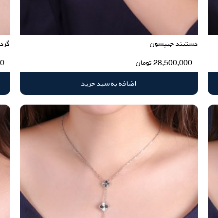
دستبند جیپسون
گرد
28,500,000
تومان
00
اضافه به سبد خرید