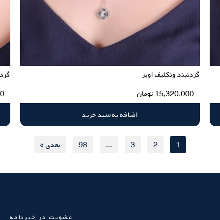
گردنبند ونکلیف اویز
گردن
15,320,000
تومان
00
اضافه به سبد خرید
1
2
3
…
98
بعدی »
عضویت در خبرنامه