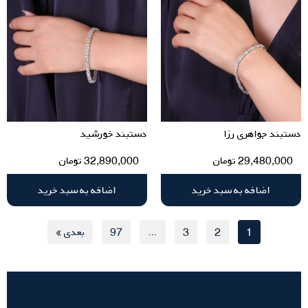
دستبند جواهری رزا
دستبند خورشید
29,480,000
تومان
32,890,000
تومان
اضافه به سبد خرید
اضافه به سبد خرید
1
2
3
…
97
بعدی »