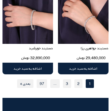
دستبند جواهری رزا
دستبند خورشید
29,480,000
تومان
32,890,000
تومان
اضافه به سبد خرید
اضافه به سبد خرید
1
2
3
…
97
بعدی »