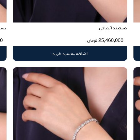
دستبند آبنباتی
دست
25,460,000
تومان
00
اضافه به سبد خرید