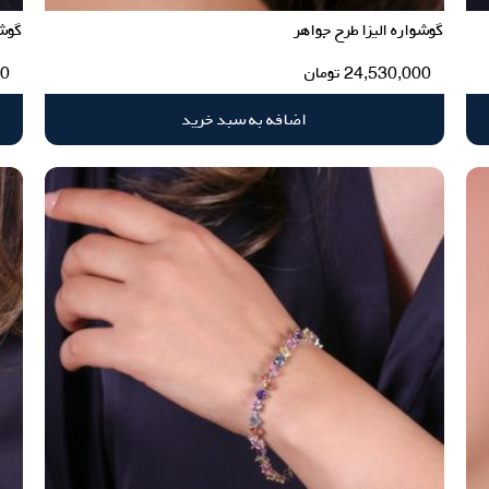
گوشواره الیزا طرح جواهر
گوشو
24,530,000
تومان
00
اضافه به سبد خرید