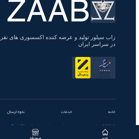
ZAAB
تسویه
حساب
زاب سیلور تولید و عرضه کننده اکسسوری های نقره
در سراسر ایران
خانه
خدمات
نحوه ارسال
© 2026 تمامی حقوق محفوظ است - زاب سیلور | ZaabSilver
خانه
فروشگاه