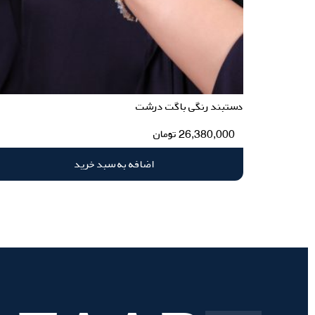
دستبند رنگی باگت درشت
26,380,000
تومان
اضافه به سبد خرید