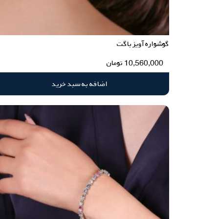
گوشواره آویز باگت
10,560,000
تومان
اضافه به سبد خرید