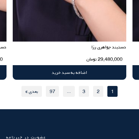
دستبند جواهری رزا
دست
29,480,000
تومان
00
اضافه به سبد خرید
1
2
3
…
97
بعدی »
عضویت در خبرنامه