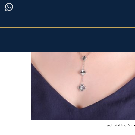
بند ونکلیف اویز