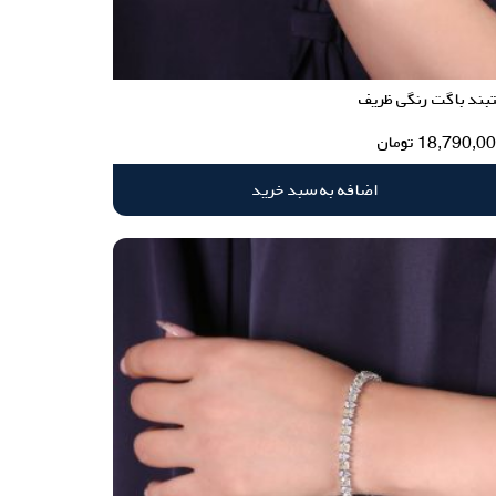
بند باگت رنگی ظریف
18,790,0
تومان
اضافه به سبد خرید