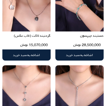
دستبند جیپسون
گردنبند لاکت (قاب عکس)
28,500,000
تومان
15,070,000
تومان
اضافه به سبد خرید
اضافه به سبد خرید