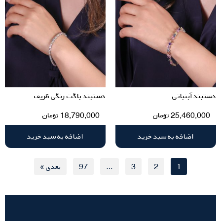
دستبند آبنباتی
دستبند باگت رنگی ظریف
25,460,000
تومان
18,790,000
تومان
اضافه به سبد خرید
اضافه به سبد خرید
1
2
3
…
97
بعدی »