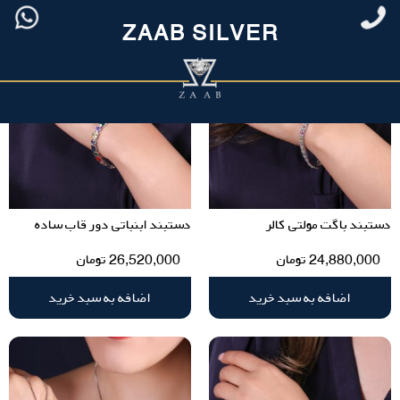
ZAAB SILVER
دستبند باگت مولتی کالر
دستبند ابنباتی دور قاب ساده
24,880,000
تومان
26,520,000
تومان
اضافه به سبد خرید
اضافه به سبد خرید