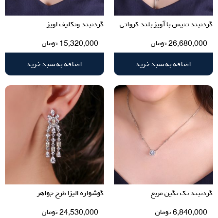
گردنبند تنیس با آویز بلند کرواتی
گردنبند ونکلیف اویز
26,680,000
تومان
15,320,000
تومان
اضافه به سبد خرید
اضافه به سبد خرید
گردنبند تک نگین مربع
گوشواره الیزا طرح جواهر
6,840,000
تومان
24,530,000
تومان