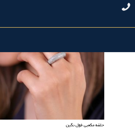
حلقه مکعبی فول نگین