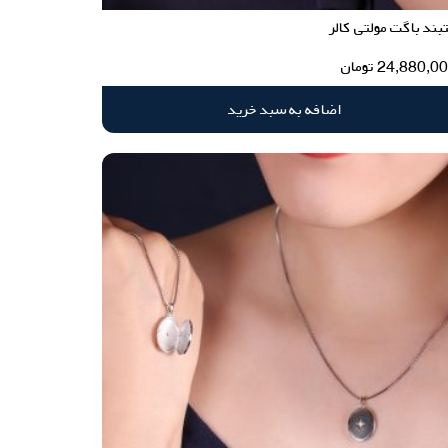
ند باگت مولتی کالر
24,880,0
تومان
اضافه به سبد خرید