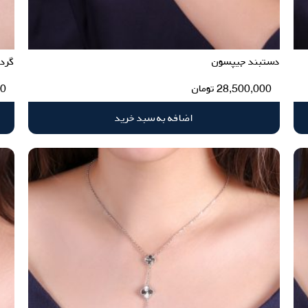
دستبند جیپسون
گرد
28,500,000
تومان
00
اضافه به سبد خرید