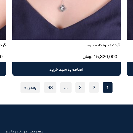
گردنبند ونکلیف اویز
گردن
15,320,000
تومان
00
اضافه به سبد خرید
1
2
3
…
98
بعدی »
عضویت در خبرنامه