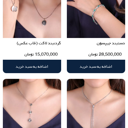
دستبند جیپسون
گردنبند لاکت (قاب عکس)
28,500,000
تومان
15,070,000
تومان
اضافه به سبد خرید
اضافه به سبد خرید