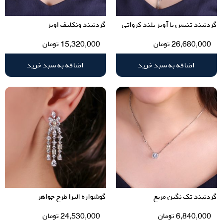
گردنبند تنیس با آویز بلند کرواتی
گردنبند ونکلیف اویز
26,680,000
تومان
15,320,000
تومان
اضافه به سبد خرید
اضافه به سبد خرید
گردنبند تک نگین مربع
گوشواره الیزا طرح جواهر
6,840,000
تومان
24,530,000
تومان