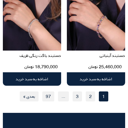
دستبند آبنباتی
دستبند باگت رنگی ظریف
25,460,000
تومان
18,790,000
تومان
اضافه به سبد خرید
اضافه به سبد خرید
1
2
3
…
97
بعدی »