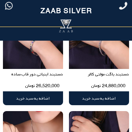
ZAAB SILVER
دستبند باگت مولتی کالر
دستبند ابنباتی دور قاب ساده
24,880,000
تومان
26,520,000
تومان
اضافه به سبد خرید
اضافه به سبد خرید