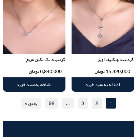
گردنبند ونکلیف اویز
گردنبند تک نگین مربع
15,320,000
تومان
6,840,000
تومان
اضافه به سبد خرید
اضافه به سبد خرید
1
2
3
…
98
بعدی »