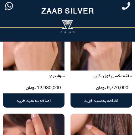
ZAAB SILVER
حلقه مکعبی فول نگین
سولیتر v
9,770,000
تومان
12,930,000
تومان
اضافه به سبد خرید
اضافه به سبد خرید