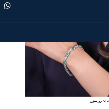
بند جیپسون