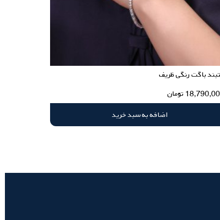
بند باگت رنگی ظریف
18,790,0
تومان
اضافه به سبد خرید