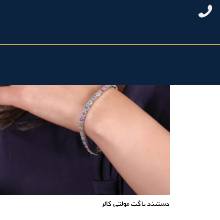
دستبند باگت مولتی کالر