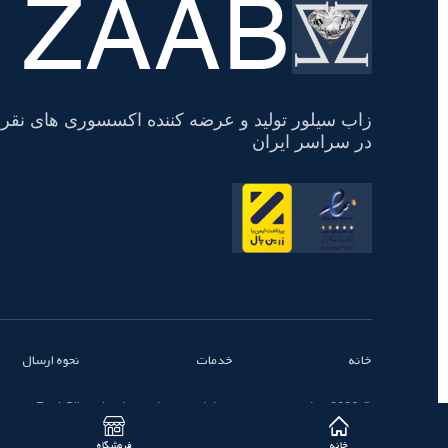
ZAAB
تسویه
حساب
زاب سیلور تولید و عرضه کننده اکسسوری های نقره
در سراسر ایران
خانه
خدمات
نحوه ارسال
© 2026 تمامی حقوق محفوظ است - زاب سیلور | ZaabSilver
خانه
فروشگاه