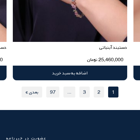
دستبند آبنباتی
دست
25,460,000
تومان
00
اضافه به سبد خرید
1
2
3
…
97
بعدی »
عضویت در خبرنامه