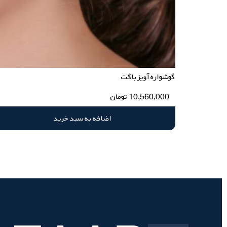
گوشواره آویز باگت
10,560,000
تومان
اضافه به سبد خرید