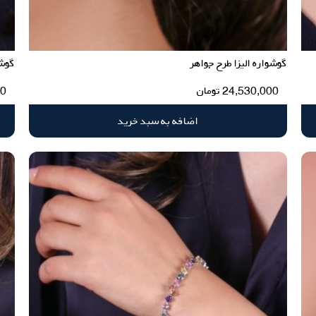
گوشواره الیزا طرح جواهر
گوشو
24,530,000
تومان
00
اضافه به سبد خرید