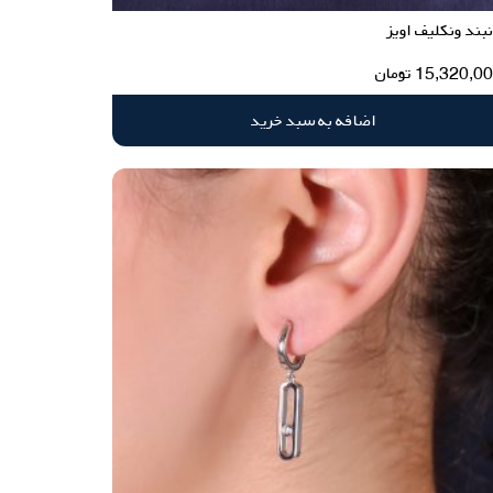
بند ونکلیف اویز
15,320,0
تومان
اضافه به سبد خرید