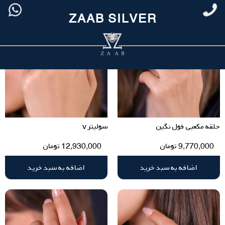
ZAAB SILVER
حلقه مکعبی فول نگین
سولیتر v
9,770,000
تومان
12,930,000
تومان
اضافه به سبد خرید
اضافه به سبد خرید