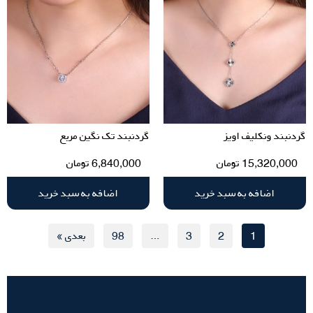
گردنبند ونکلیف اویز
گردنبند تک نگین مربع
15,320,000
تومان
6,840,000
تومان
اضافه به سبد خرید
اضافه به سبد خرید
1
2
3
…
98
بعدی »