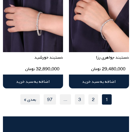
دستبند جواهری رزا
دستبند خورشید
29,480,000
تومان
32,890,000
تومان
اضافه به سبد خرید
اضافه به سبد خرید
1
2
3
…
97
بعدی »