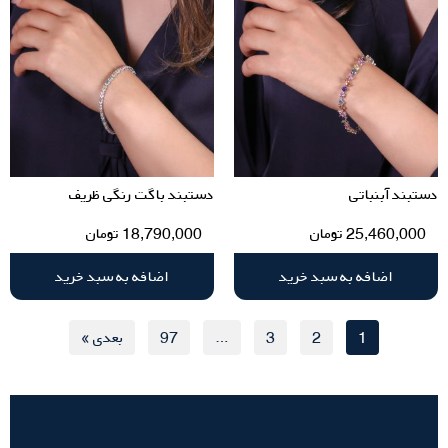
دستبند آبنباتی
دستبند باگت رنگی ظریف
25,460,000
تومان
18,790,000
تومان
اضافه به سبد خرید
اضافه به سبد خرید
1
2
3
…
97
بعدی »