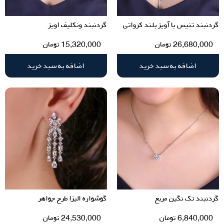
گردنبند تنیس با آویز بلند کرواتی
گردنبند ونکلیف اویز
26,680,000
تومان
15,320,000
تومان
اضافه به سبد خرید
اضافه به سبد خرید
گردنبند تک نگین مربع
گوشواره الیزا طرح جواهر
6,840,000
تومان
24,530,000
تومان