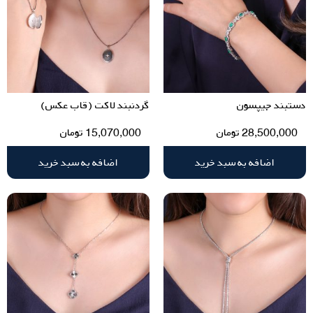
دستبند جیپسون
گردنبند لاکت (قاب عکس)
28,500,000
تومان
15,070,000
تومان
اضافه به سبد خرید
اضافه به سبد خرید