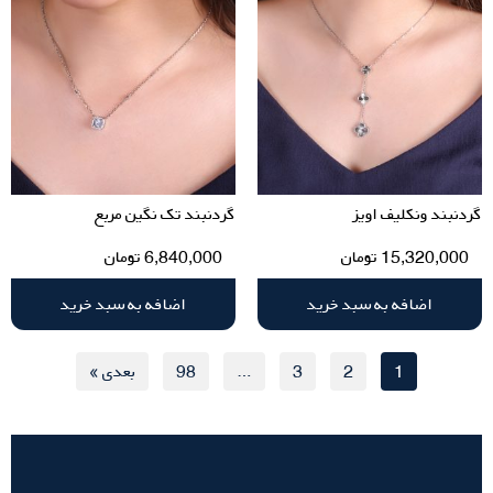
گردنبند ونکلیف اویز
گردنبند تک نگین مربع
15,320,000
تومان
6,840,000
تومان
اضافه به سبد خرید
اضافه به سبد خرید
1
2
3
…
98
بعدی »