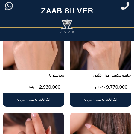
ZAAB SILVER
حلقه مکعبی فول نگین
سولیتر v
9,770,000
تومان
12,930,000
تومان
اضافه به سبد خرید
اضافه به سبد خرید