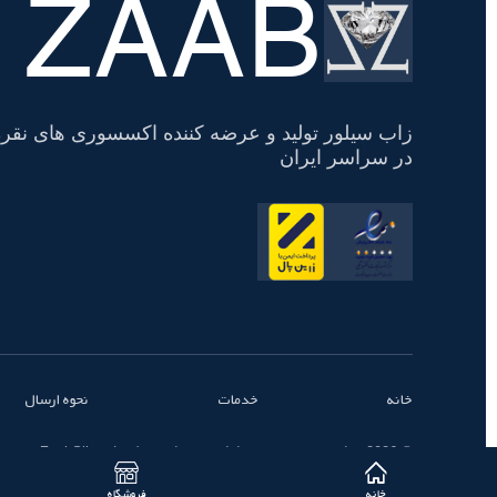
ZAAB
تسویه
حساب
زاب سیلور تولید و عرضه کننده اکسسوری های نقره
در سراسر ایران
خانه
خدمات
نحوه ارسال
© 2026 تمامی حقوق محفوظ است - زاب سیلور | ZaabSilver
خانه
فروشگاه