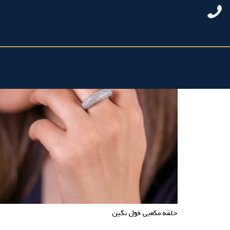
حلقه مکعبی فول نگین