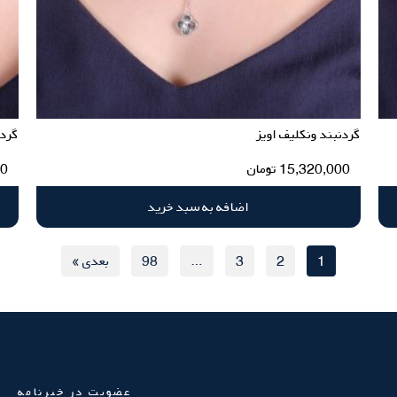
گردنبند ونکلیف اویز
گردن
15,320,000
تومان
00
اضافه به سبد خرید
1
2
3
…
98
بعدی »
عضویت در خبرنامه