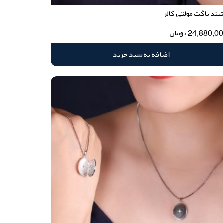
ند باگت مولتی کالر
24,880,0
تومان
اضافه به سبد خرید