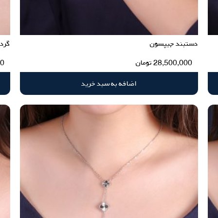
دستبند جیپسون
گرد
28,500,000
تومان
00
اضافه به سبد خرید