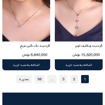
گردنبند ونکلیف اویز
گردنبند تک نگین مربع
15,320,000
تومان
6,840,000
تومان
اضافه به سبد خرید
اضافه به سبد خرید
1
2
3
…
98
بعدی »