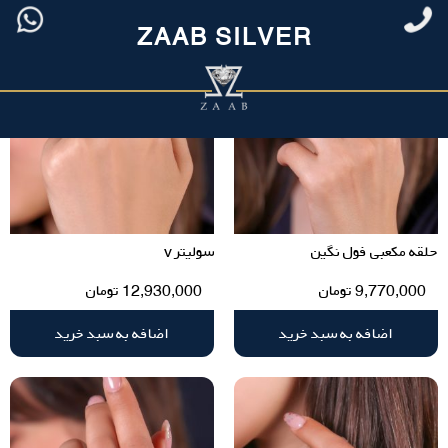
ZAAB SILVER
حلقه مکعبی فول نگین
سولیتر v
9,770,000
تومان
12,930,000
تومان
اضافه به سبد خرید
اضافه به سبد خرید