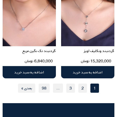
گردنبند ونکلیف اویز
گردنبند تک نگین مربع
15,320,000
تومان
6,840,000
تومان
اضافه به سبد خرید
اضافه به سبد خرید
1
2
3
…
98
بعدی »