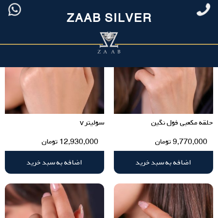
ZAAB SILVER
حلقه مکعبی فول نگین
سولیتر v
9,770,000
تومان
12,930,000
تومان
اضافه به سبد خرید
اضافه به سبد خرید