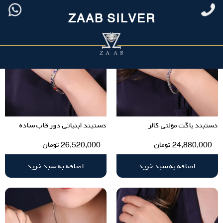
ZAAB SILVER
دستبند باگت مولتی کالر
دستبند ابنباتی دور قاب ساده
24,880,000
تومان
26,520,000
تومان
اضافه به سبد خرید
اضافه به سبد خرید