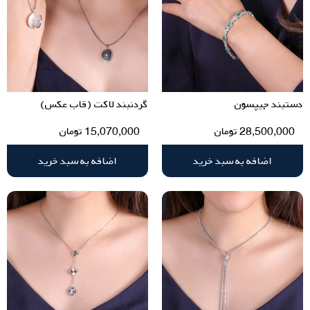
دستبند جیپسون
گردنبند لاکت (قاب عکس)
28,500,000
تومان
15,070,000
تومان
اضافه به سبد خرید
اضافه به سبد خرید