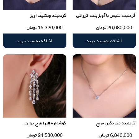
گردنبند تنیس با آویز بلند کرواتی
گردنبند ونکلیف اویز
26,680,000
تومان
15,320,000
تومان
اضافه به سبد خرید
اضافه به سبد خرید
گردنبند تک نگین مربع
گوشواره الیزا طرح جواهر
6,840,000
تومان
24,530,000
تومان