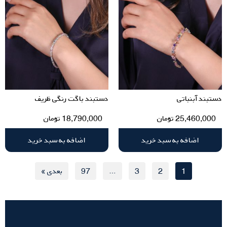
دستبند آبنباتی
دستبند باگت رنگی ظریف
25,460,000
تومان
18,790,000
تومان
اضافه به سبد خرید
اضافه به سبد خرید
1
2
3
…
97
بعدی »