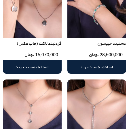
دستبند جیپسون
گردنبند لاکت (قاب عکس)
28,500,000
تومان
15,070,000
تومان
اضافه به سبد خرید
اضافه به سبد خرید