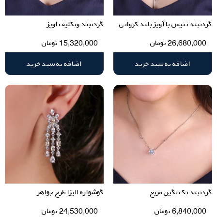
گردنبند تنیس با آویز بلند کرواتی
گردنبند ونکلیف اویز
26,680,000
تومان
15,320,000
تومان
اضافه به سبد خرید
اضافه به سبد خرید
گردنبند تک نگین مربع
گوشواره الیزا طرح جواهر
6,840,000
تومان
24,530,000
تومان