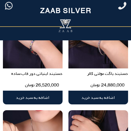
ZAAB SILVER
دستبند باگت مولتی کالر
دستبند ابنباتی دور قاب ساده
24,880,000
تومان
26,520,000
تومان
اضافه به سبد خرید
اضافه به سبد خرید