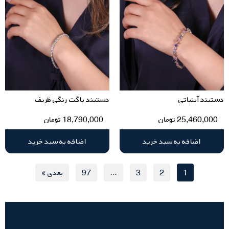
دستبند آبنباتی
دستبند باگت رنگی ظریف
25,460,000
تومان
18,790,000
تومان
اضافه به سبد خرید
اضافه به سبد خرید
1
2
3
…
97
بعدی »