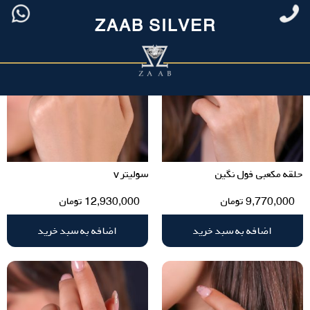
ZAAB SILVER
حلقه مکعبی فول نگین
سولیتر v
9,770,000
تومان
12,930,000
تومان
اضافه به سبد خرید
اضافه به سبد خرید