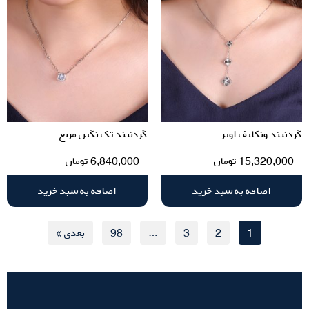
گردنبند ونکلیف اویز
گردنبند تک نگین مربع
15,320,000
تومان
6,840,000
تومان
اضافه به سبد خرید
اضافه به سبد خرید
1
2
3
…
98
بعدی »