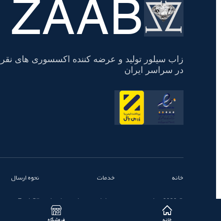
ZAAB
تسویه
حساب
زاب سیلور تولید و عرضه کننده اکسسوری های نقره
در سراسر ایران
خانه
خدمات
نحوه ارسال
© 2026 تمامی حقوق محفوظ است - زاب سیلور | ZaabSilver
خانه
فروشگاه