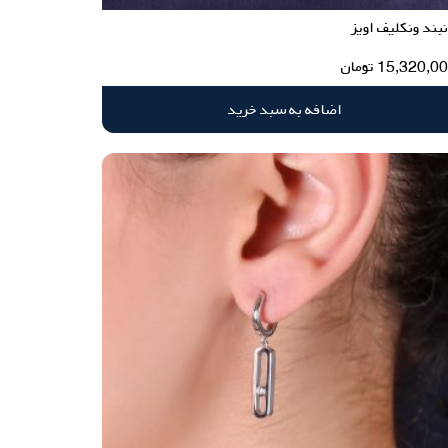
بند ونکلیف اویز
15,320,0
تومان
اضافه به سبد خرید