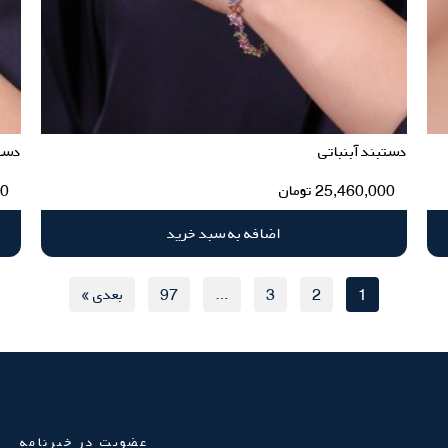
دستبند آبنباتی
دست
25,460,000
تومان
00
اضافه به سبد خرید
1
2
3
…
97
بعدی »
عضویت در خبرنامه