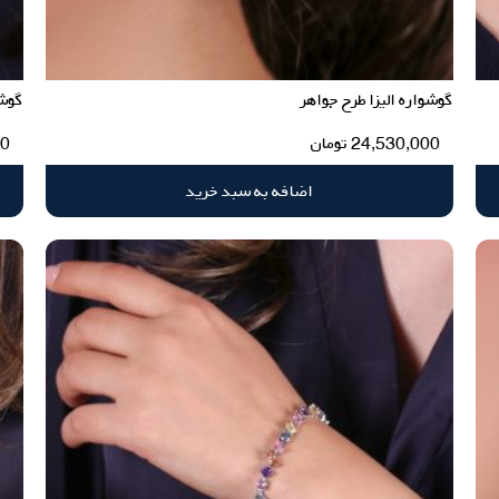
گوشواره الیزا طرح جواهر
گوشو
24,530,000
تومان
00
اضافه به سبد خرید