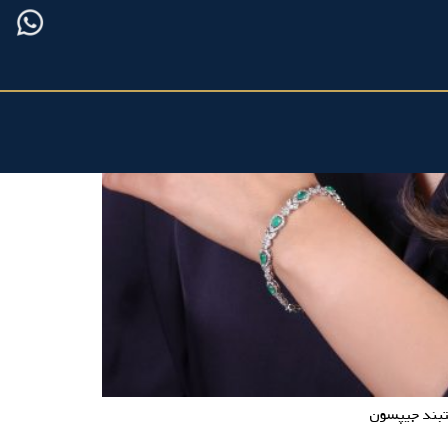
بند جیپسون