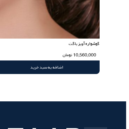
گوشواره آویز باگت
10,560,000
تومان
اضافه به سبد خرید