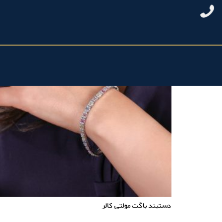
دستبند باگت مولتی کالر