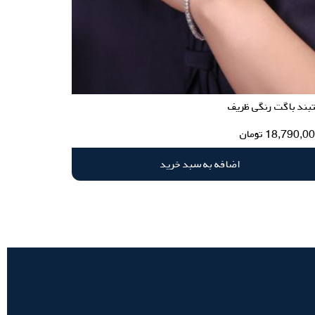
بند باگت رنگی ظریف
18,790,0
تومان
اضافه به سبد خرید