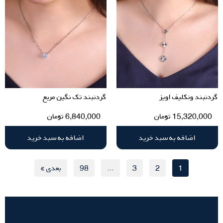
گردنبند ونکلیف اویز
گردنبند تک نگین مربع
15,320,000
تومان
6,840,000
تومان
اضافه به سبد خرید
اضافه به سبد خرید
1
2
3
…
98
بعدی »