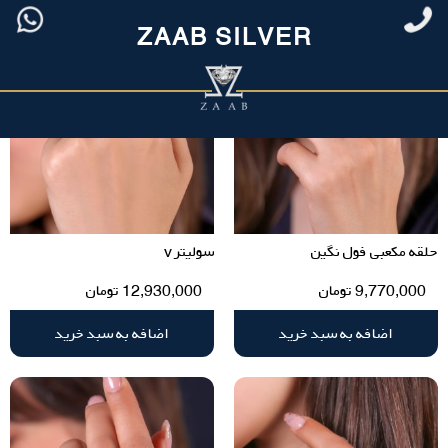
ZAAB SILVER
حلقه مکعبی فول نگین
سولیتر v
9,770,000
تومان
12,930,000
تومان
اضافه به سبد خرید
اضافه به سبد خرید