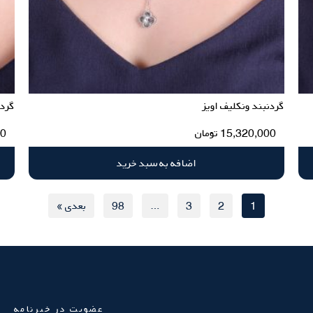
گردنبند ونکلیف اویز
گردن
15,320,000
تومان
00
اضافه به سبد خرید
1
2
3
…
98
بعدی »
عضویت در خبرنامه