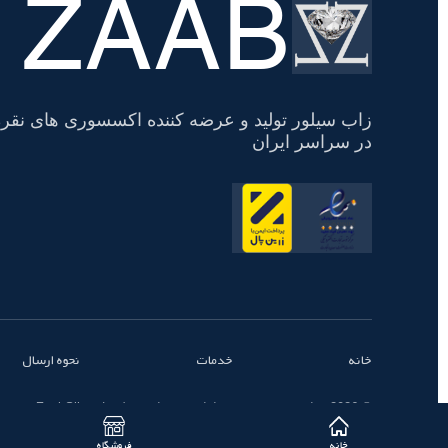
ZAAB
تسویه
حساب
زاب سیلور تولید و عرضه کننده اکسسوری های نقره
در سراسر ایران
خانه
خدمات
نحوه ارسال
© 2026 تمامی حقوق محفوظ است - زاب سیلور | ZaabSilver
خانه
فروشگاه