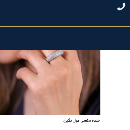
حلقه مکعبی فول نگین