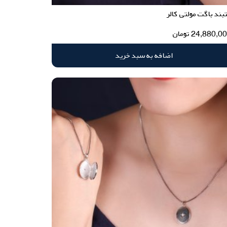
ند باگت مولتی کالر
24,880,0
تومان
اضافه به سبد خرید