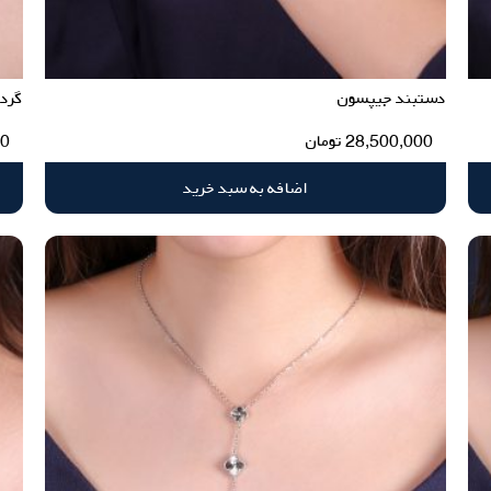
دستبند جیپسون
گرد
28,500,000
تومان
00
اضافه به سبد خرید