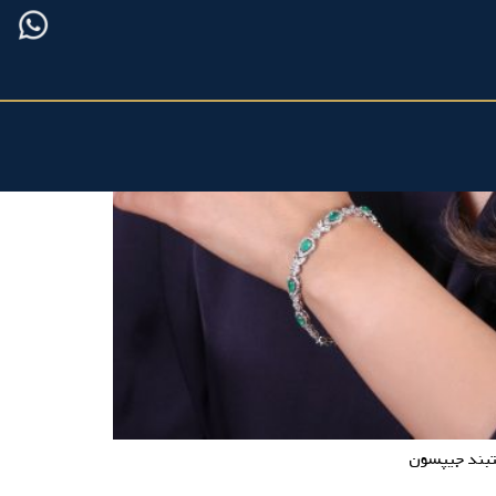
بند جیپسون