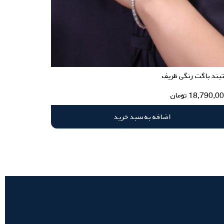
بند باگت رنگی ظریف
18,790,0
تومان
اضافه به سبد خرید