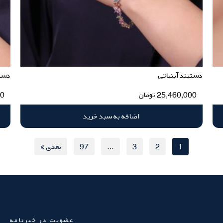
دستبند آبنباتی
دست
25,460,000
تومان
00
اضافه به سبد خرید
1
2
3
…
97
بعدی »
عضویت در خبرنامه