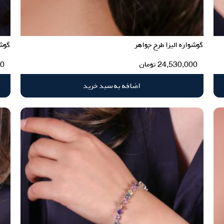
گوشواره الیزا طرح جواهر
گوشو
24,530,000
تومان
00
اضافه به سبد خرید