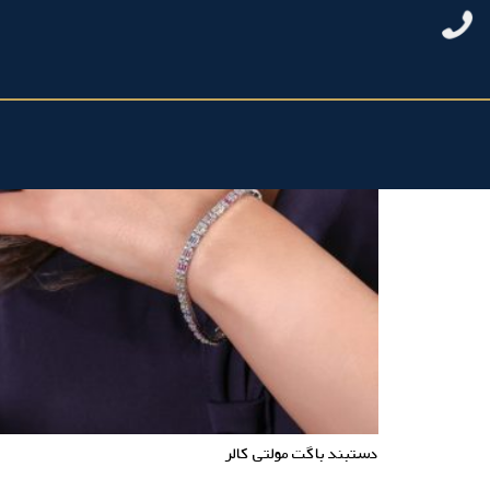
دستبند باگت مولتی کالر