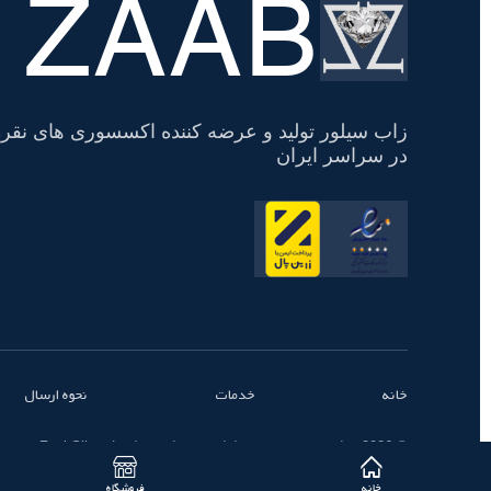
ZAAB
تسویه
حساب
زاب سیلور تولید و عرضه کننده اکسسوری های نقره
در سراسر ایران
خانه
خدمات
نحوه ارسال
© 2026 تمامی حقوق محفوظ است - زاب سیلور | ZaabSilver
خانه
فروشگاه