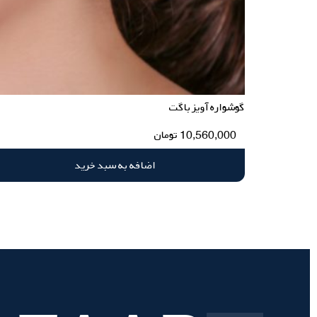
گوشواره آویز باگت
10,560,000
تومان
اضافه به سبد خرید