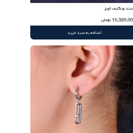
بند ونکلیف اویز
15,320,0
تومان
اضافه به سبد خرید