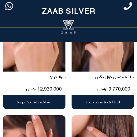
ZAAB SILVER
حلقه مکعبی فول نگین
سولیتر v
9,770,000
تومان
12,930,000
تومان
اضافه به سبد خرید
اضافه به سبد خرید