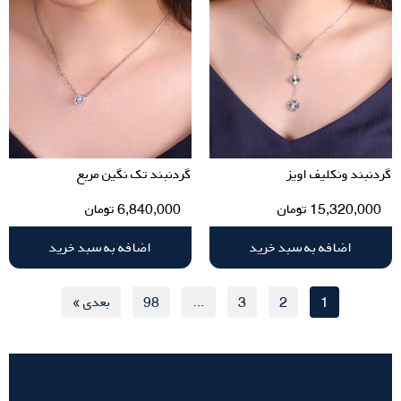
گردنبند ونکلیف اویز
گردنبند تک نگین مربع
15,320,000
تومان
6,840,000
تومان
اضافه به سبد خرید
اضافه به سبد خرید
1
2
3
…
98
بعدی »