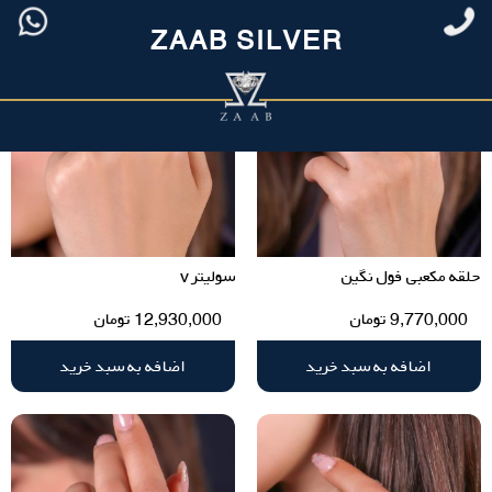
ZAAB SILVER
حلقه مکعبی فول نگین
سولیتر v
9,770,000
تومان
12,930,000
تومان
اضافه به سبد خرید
اضافه به سبد خرید