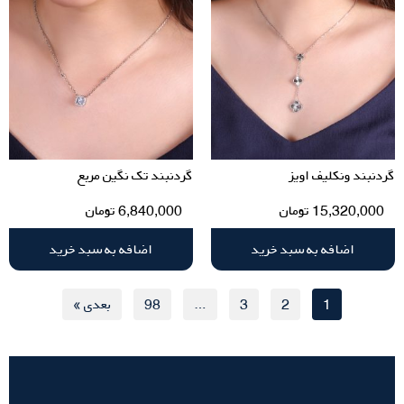
گردنبند ونکلیف اویز
گردنبند تک نگین مربع
15,320,000
تومان
6,840,000
تومان
اضافه به سبد خرید
اضافه به سبد خرید
1
2
3
…
98
بعدی »