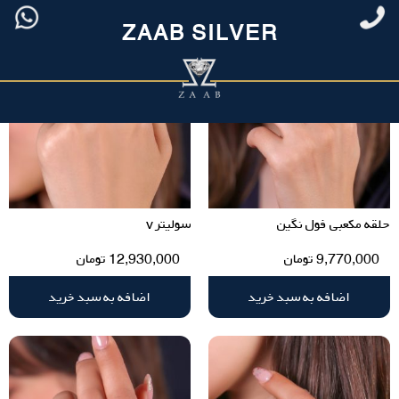
ZAAB SILVER
حلقه مکعبی فول نگین
سولیتر v
9,770,000
تومان
12,930,000
تومان
اضافه به سبد خرید
اضافه به سبد خرید