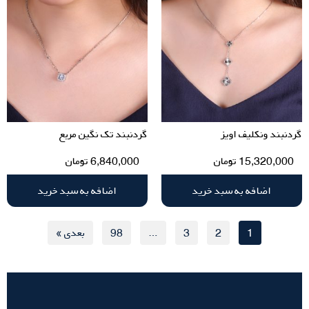
گردنبند ونکلیف اویز
گردنبند تک نگین مربع
15,320,000
تومان
6,840,000
تومان
اضافه به سبد خرید
اضافه به سبد خرید
1
2
3
…
98
بعدی »