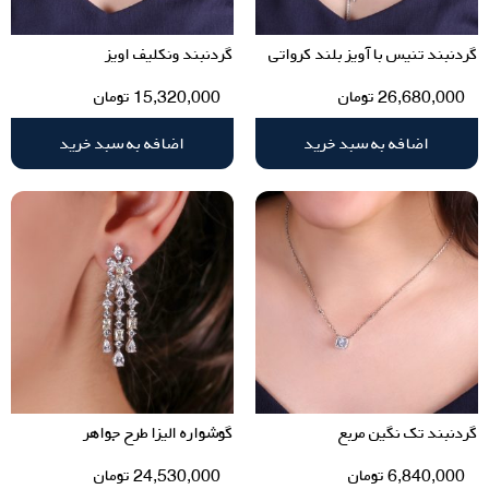
گردنبند تنیس با آویز بلند کرواتی
گردنبند ونکلیف اویز
26,680,000
تومان
15,320,000
تومان
اضافه به سبد خرید
اضافه به سبد خرید
گردنبند تک نگین مربع
گوشواره الیزا طرح جواهر
6,840,000
تومان
24,530,000
تومان