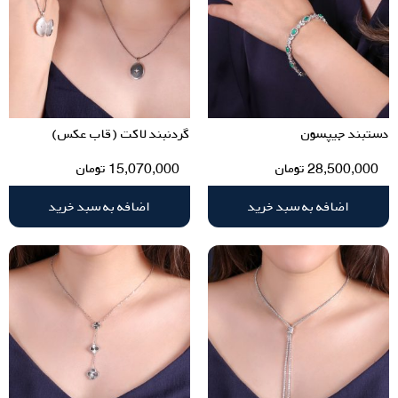
دستبند جیپسون
گردنبند لاکت (قاب عکس)
28,500,000
تومان
15,070,000
تومان
اضافه به سبد خرید
اضافه به سبد خرید