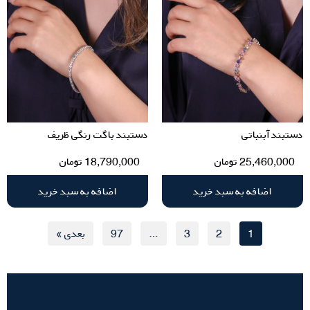
دستبند آبنباتی
دستبند باگت رنگی ظریف
25,460,000
تومان
18,790,000
تومان
اضافه به سبد خرید
اضافه به سبد خرید
1
2
3
…
97
بعدی »