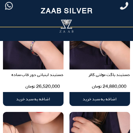
ZAAB SILVER
دستبند باگت مولتی کالر
دستبند ابنباتی دور قاب ساده
24,880,000
تومان
26,520,000
تومان
اضافه به سبد خرید
اضافه به سبد خرید