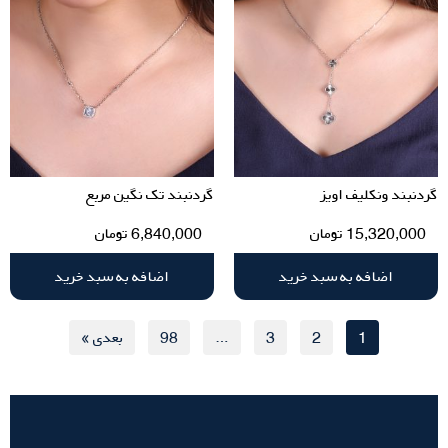
گردنبند ونکلیف اویز
گردنبند تک نگین مربع
15,320,000
تومان
6,840,000
تومان
اضافه به سبد خرید
اضافه به سبد خرید
1
2
3
…
98
بعدی »