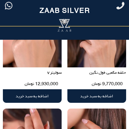
ZAAB SILVER
حلقه مکعبی فول نگین
سولیتر v
9,770,000
تومان
12,930,000
تومان
اضافه به سبد خرید
اضافه به سبد خرید