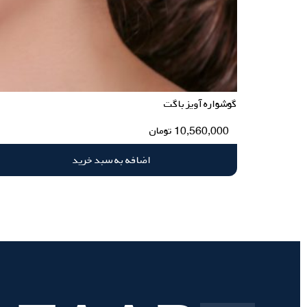
گوشواره آویز باگت
10,560,000
تومان
اضافه به سبد خرید