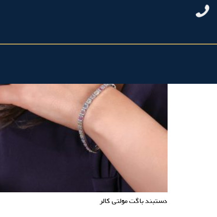
دستبند باگت مولتی کالر