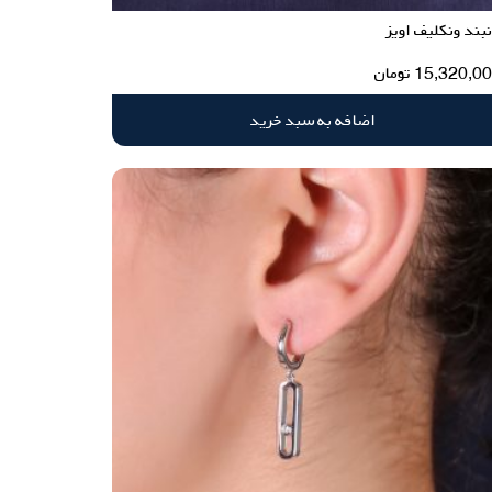
بند ونکلیف اویز
15,320,0
تومان
اضافه به سبد خرید