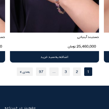
دستبند آبنباتی
دست
25,460,000
تومان
00
اضافه به سبد خرید
1
2
3
…
97
بعدی »
عضویت در خبرنامه