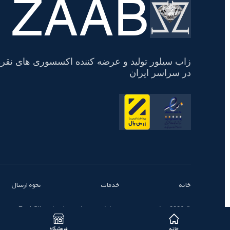
ZAAB
تسویه
حساب
زاب سیلور تولید و عرضه کننده اکسسوری های نقره
در سراسر ایران
خانه
خدمات
نحوه ارسال
© 2026 تمامی حقوق محفوظ است - زاب سیلور | ZaabSilver
خانه
فروشگاه