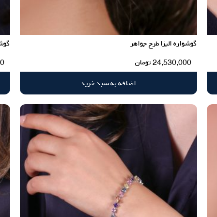
گوشواره الیزا طرح جواهر
گوشو
24,530,000
تومان
00
اضافه به سبد خرید