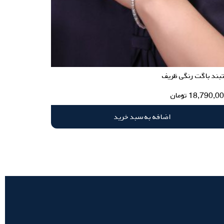
بند باگت رنگی ظریف
18,790,0
تومان
اضافه به سبد خرید