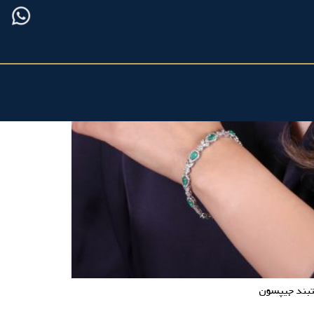
بند جیپسون