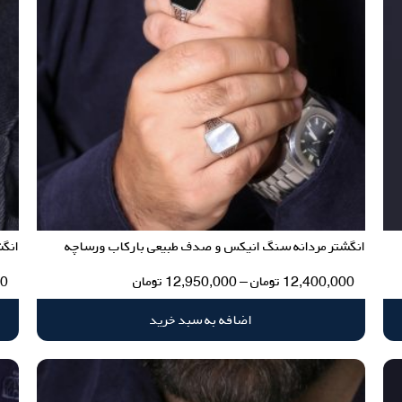
انگشتر مردانه سنگ انیکس و صدف طبیعی بارکاب ورساچه
انگش
12,400,000
تومان
–
12,950,000
تومان
00
اضافه به سبد خرید