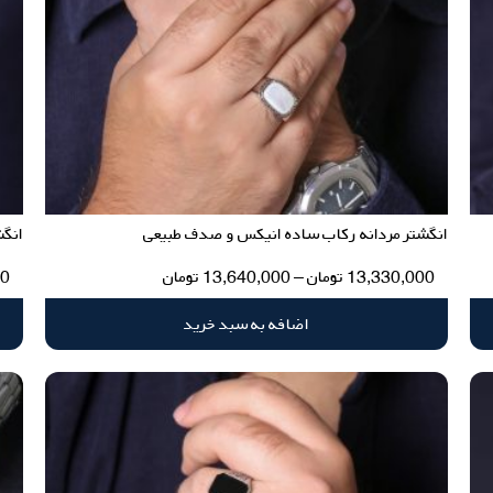
انگشتر مردانه رکاب ساده انیکس و صدف طبیعی
انگش
13,330,000
تومان
–
13,640,000
تومان
00
اضافه به سبد خرید