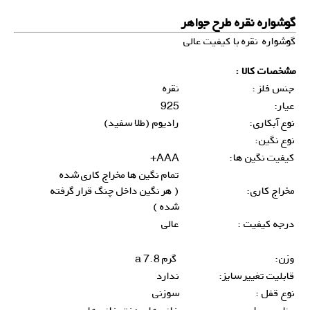
گوشواره نقره طرح جواهر
گوشواره نقره با کیفیت عالی
مشخصات کالا :
جنس فلز :
نقره
عیار:
925
نوع آبکاری:
رادیوم (طلا سفید)
نوع نگین:
کیفیت نگین ها:
AAA+
تمام نگین ها مخراج کاری شده
مخراج کاری:
( هر نگین داخل چنگ قرار گرفته
شده )
درجه کیفیت :
عالی
وزن:
گرم 7.8 a
قابلیت تغییر سایز:
ندارد
نوع قفل :
سوزنی