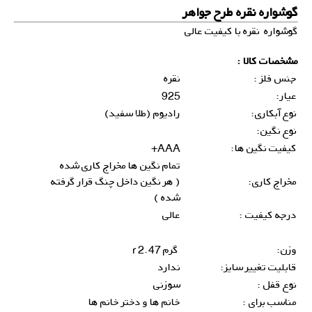
گوشواره نقره طرح جواهر
گوشواره نقره با کیفیت عالی
مشخصات کالا :
جنس فلز :
نقره
عیار:
925
نوع آبکاری:
رادیوم (طلا سفید)
نوع نگین:
کیفیت نگین ها:
AAA+
تمام نگین ها مخراج کاری شده
مخراج کاری:
( هر نگین داخل چنگ قرار گرفته
شده )
درجه کیفیت :
عالی
وزن:
گرم 2.47 r
قابلیت تغییر سایز:
ندارد
نوع قفل :
سوزنی
مناسب برای :
خانم ها و دختر خانم ها