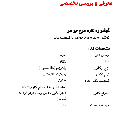
معرفی و بررسی تخصصی
گوشواره نقره طرح جواهر
گوشواره نقره طرح جواهر با کیفیت عالی
مشخصات کالا :
جنس فلز :
نقره
عیار:
925
نوع آبکاری:
رادیوم (طلا سفید)
نوع نگین:
زیرکونیا اتریشی
کیفیت نگین ها:
AAA+
تمام نگین ها مخراج کاری شده
مخراج کاری:
( هر نگین داخل چنگ قرار گرفته
شده )
درجه کیفیت :
عالی