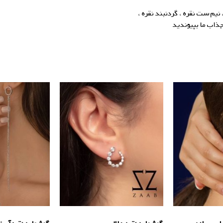
نیم ست نقره ، گردنبند نقره ،
جذاب ما بپیوندید
گالری زاب سیلور