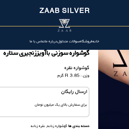
ZAAB SILVER
خانه
فروشگاه
سوالات متداول
درباره ما
تماس با ما
گوشواره سوزنی باآویززنجیری ستاره
گوشواره نقره
وزن : 3.85 R گرم
ارسال رایگان
برای سفارش‌ بالای یک میلیون تومان
دسته بندی ها
گوشواره زنانه
,
نقره زنانه