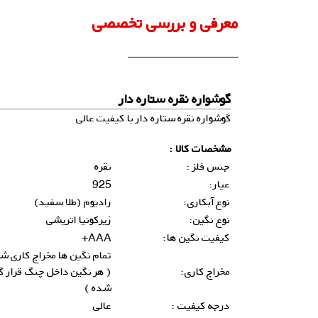
معرفی و بررسی تخصصی
گوشواره نقره ستاره دار
گوشواره نقره ستاره دار با کیفیت عالی
مشخصات کالا :
جنس فلز :
نقره
عیار:
925
نوع آبکاری:
رادیوم (طلا سفید)
نوع نگین:
زیرکونیا اتریشی
کیفیت نگین ها:
AAA+
تمام نگین ها مخراج کاری ش
مخراج کاری:
( هر نگین داخل چنگ قرار گ
شده )
درجه کیفیت :
عالی