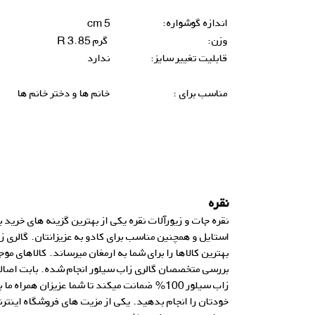
اندازه گوشواره:
5 cm
وزن:
گرم 3.85 R
قابلیت تغییر سایز:
ندارد
مناسب برای :
خانم ها و دختر خانم ها
نقره
نقره جات و زیورآلات نقره یکی از بهترین گزینه های خرید
استایل و همچنین مناسب برای کادو به عزیزانتان.
گالری ز
بهترین کالاها را برای شما به ارمغان میرساند. کالاهای مو
بررسی متخصصان
گالری زاب سیلور انجام شده. بابت اصال
زاب سیلور 100% ضمانت میکند تا شما عزیزان همراه ما با خیالی آسوده
خودتان را انجام بدهید. یکی از مزیت های فروشگاه اینترنت