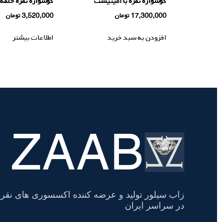
گوشواره نقره با آميتيست
گوشواره نقره حلقه 
17,300,000
تومان
3,520,000
تومان
افزودن به سبد خرید
اطلاعات بیشتر
ZAAB
تسویه
حساب
زاب سیلور تولید و عرضه کننده اکسسوری های نقره
در سراسر ایران