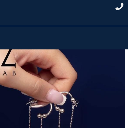
خانه
/
نقره زنانه
/
گوشواره زنانه
/ گوشواره سوزنی باآویززنجیری ستاره