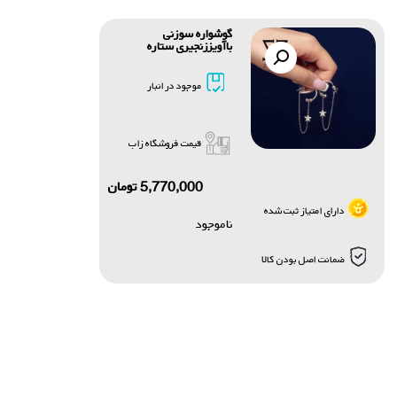
گوشواره سوزنی
باآویززنجیری ستاره
موجود در انبار
قیمت فروشگاه زاب
5,770,000
تومان
دارای امتیاز ثبت شده
ناموجود
ضمانت اصل بودن کالا