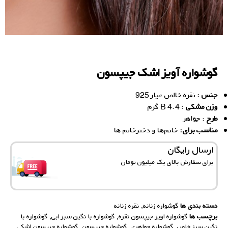
گوشواره آویز اشک جیپسون
جنس :
نقره خالص عیار 925
وزن مشکی
: 4.4 B گرم
طرح
: جواهر
مناسب برای:
خانم‌ها و دخترخانم ها
ارسال رایگان
برای سفارش‌ بالای یک میلیون تومان
دسته بندی ها
گوشواره زنانه
,
نقره زنانه
برچسب ها
گوشواره اویز جیپسون نقره
,
گوشواره با نگین سبز ابی
,
گوشواره با
نگین سبز خاص
,
گوشواره جواهری
,
گوشواره جیپسون
,
گوشواره جیپسون اشکی
,