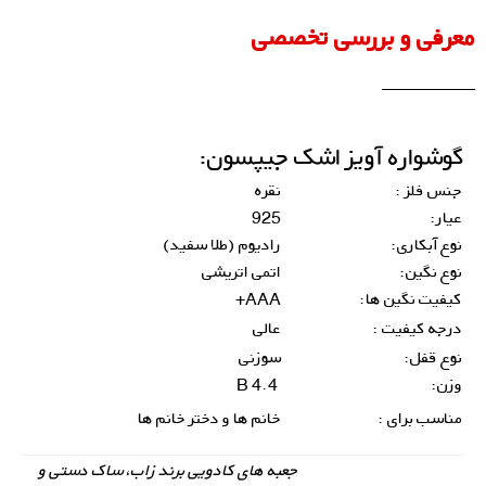
معرفی و بررسی تخصصی
گوشواره آویز اشک جیپسون:
جنس فلز :
نقره
عیار:
925
نوع آبکاری:
رادیوم (طلا سفید)
نوع نگین:
اتمی اتریشی
کیفیت نگین ها:
AAA+
درجه کیفیت :
عالی
نوع قفل:
سوزنی
وزن:
4.4 B
مناسب برای :
خانم ها و دختر خانم ها
جعبه های کادویی برند زاب، ساک دستی و