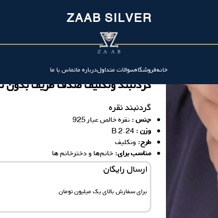
ZAAB SILVER
ن
خانه
فروشگاه
سوالات متداول
درباره ما
تماس با ما
گردنبند ونکلیف صدف ظریف بدون ن
گردنبند نقره
جنس :
نقره خالص عیار 925
وزن :
2.24 B
ط
رح:
ونکلیف
مناسب برای:
خانم‌ها و دخترخانم ها
ارسال رایگان
برای سفارش‌ بالای یک میلیون تومان