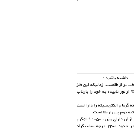
و … داشته باشید :
خت تر از طلاست. زمانیکه این فلز
داخت شود، دارای درخشندگی می‌شود و می‌تواند ۹۵% از نور تابیده به خود را بازتاب
ه گرما و الکتریسیته را دارا است
به دوم پس از طلا است.
چگالی نقره ۱۰٫۵ برابر آب است، بصورتیکه یک متر مکعب از آن دارای وزن ۱۰۵۰۰ کیلوگرم
می‌باشد. نقره در ۹۶۱ درجه سانتیگراد ذوب شده و در حدود ۲۲۰۰ درجه سانتیگراد