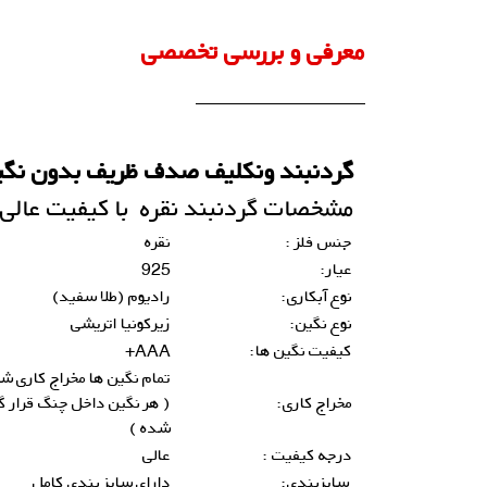
معرفی و بررسی تخصصی
گردنبند ونکلیف صدف ظریف بدون نگ
مشخصات
گردنبند
نقره با کیفیت عالی:
جنس فلز :
نقره
عیار:
925
نوع آبکاری:
رادیوم (طلا سفید)
نوع نگین:
زیرکونیا اتریشی
کیفیت نگین ها:
AAA+
تمام نگین ها مخراج کاری ش
مخراج کاری:
( هر نگین داخل چنگ قرار گ
شده )
درجه کیفیت :
عالی
سایزبندی:
دارای سایز بندی کامل