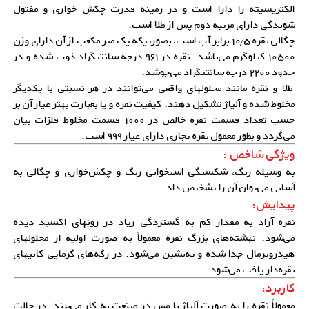
الکتریسیته را دارا است و در زمینه قدرت چکش خواری و مفتول
شوندگی دارای مرتبه دوم پس از طلا است.
چگالی نقره ۱۰٫۵ برابر آب است، بصورتیکه یک متر مکعب از آن دارای وزن
۱۰۵۰۰ کیلوگرم می‌باشد. نقره در ۹۶۱ درجه سانتیگراد ذوب شده و در
حدود ۲۲۰۰ درجه سانتیگراد می‌جوشد.
طلا و نقره مانند محلولهای واقعی می‌توانند در هر نسبتی با یکدیگر
مخلوط شده و آلیاژ تشکیل دهند. کیفیت نقره و یا بعبارت بهتر عیار آن بر
حسب تعداد قسمت نقره خالص در ۱۰۰۰ قسمت مخلوط فلزات بیان
می‌گردد و بطور معمول نقره تجاری دارای عیار ۹۹۹ است.
ویژگی شاخص :
به وسیله رنگ، شکستگی استخوانی رنگ و چکش‌خواری و چگالی به
آسانی می‌توان آن را تشخیص داد.
پیدایش:
نقره آزاد به مقدار کم به گستردگی زیاد در زونهای اکسید دیده
می‌شود. نهشته‌های بزرگ نقره معمولاً به صورت اولیه از محلولهای
هیدروترمال جدا شده و ته‌‌نشین می‌شود. در رگه‌های گرمایی کانیهای
نقره‌دار یافت می‌شود.
کاربرد:
معمولاً نقره را به صورت آلیاژ با مس در صنعت به کار می‌برند. در حالت