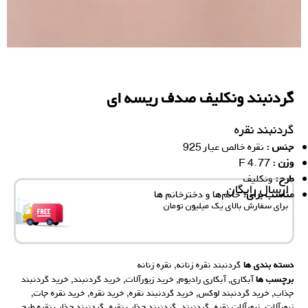
گردنبند ونکلیف صدف ریسه ای
گردنبند نقره
جنس :
نقره خالص عیار 925
وزن :
4.77 F
ط
رح:
ونکلیف
ارسال رایگان
مناسب برای:
خانم‌ها و دخترخانم ها
برای سفارش‌ بالای یک میلیون تومان
دسته بندی ها
گردنبند نقره زنانه
,
نقره زنانه
برچسب ها
آبکاری
,
آبکاری رادیوم
,
خرید زیورآلات
,
خرید گردنبند
,
خرید گردنبند
جذاب
,
خرید گردنبند لوکس
,
خرید گردنبند نقره
,
خرید نقره
,
خرید نقره جات
,
زیورآلات
,
زیورآلات نقره
,
گردنبند
,
گردنبند جذاب نقره
,
گردنبند جذاب نقره طرح