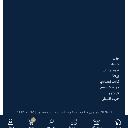
خانه
خدمات
نحوه ارسال
وبلاگ
کارت اعتباری
حریم خصوصی
قوانین
خرید قسطی
© 2026 تمامی حقوق محفوظ است - زاب سیلور | ZaabSilver
طراحی و توسعه توسط MK
0
خانه
فروشگاه
دسته‌ها
جستجو
سبد
حساب